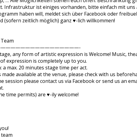
Rap, … Alle Möglichkeiten stehen euch offen. Beschränkung gi
 Infrastruktur ist einiges vorhanden, bitte einfach mit uns
rogramm haben will, meldet sich über Facebook oder freibu
 (sofern zeitlich möglich) ganz ♥-lich willkommen!
t Team
————————————————-
ge, any form of artistic expression is Welcome! Music, theate
of expression is completely up to you.
n: a max. 20 minutes stage time per act.
 is made available at the venue, please check with us beforeh
he session please contact us via Facebook or send us an emai
t.
he time permits) are ♥-ily welcome!
you!
t team