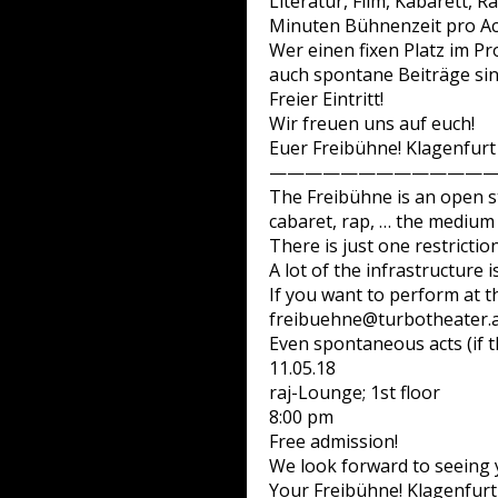
Literatur, Film, Kabarett, 
Minuten Bühnenzeit pro Act.
Wer einen fixen Platz im P
auch spontane Beiträge sind
Freier Eintritt!
Wir freuen uns auf euch!
Euer Freibühne! Klagenfur
—————————————
The Freibühne is an open sta
cabaret, rap, … the medium 
There is just one restrictio
A lot of the infrastructure
If you want to perform at t
freibuehne@turbotheater.a
Even spontaneous acts (if t
11.05.18
raj-Lounge; 1st floor
8:00 pm
Free admission!
We look forward to seeing 
Your Freibühne! Klagenfur