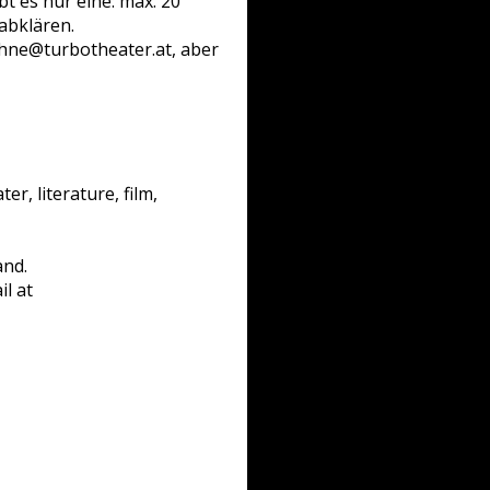
bt es nur eine: max. 20
 abklären.
ehne@turbotheater.at, aber
r, literature, film,
and.
l at