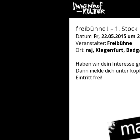
freibühne ! – 1. Stock
Datum:
Fr, 22.05.2015 um 2
Veranstalter:
Freibühne
Ort:
raj, Klagenfurt, Badg
Haben wir dein Interesse g
Dann melde dich unter kop
Eintritt frei!