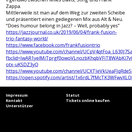
Zappa.
Mittlerweile ist man auf dem Weg zur zweiten Scheibe
und präsentiert einen gediegenen Mix aus Alt & Neu.
“Does humour belong in Jazz? – Well, probably yes”
https://jazzjournal.co.uk/2019/06/04/frank-fusion-
trio-fantasy-world/
https://www.facebook.com/frankfusiontrio
https://www.youtube.com/channel/UCpV4qtFoa_L630J7
fbclid=IwAR1yelMiTprgf0owoVLnozbKhqbVFiT8WAbKi7v
otx-uKSDZ3yQ
https://www.youtube.com/channel/UCXTJeVkUeaFJqRd
https://open.spotify.com/artist/1x6rdL7fMcTK3WFwvXL
Impressum
Statut
Kontakt
Tickets online kaufen
Unterstützer