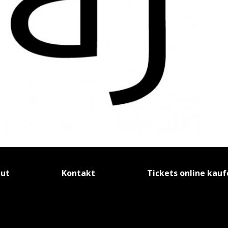
tut
Kontakt
Tickets online kau