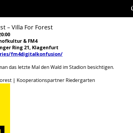
t – Villa For Forest
20:00
hofkultur & FM4
ringer Ring 21, Klagenfurt
ories/fm4digitalkonfusion/
man das letzte Mal den Wald im Stadion besichtigen.
 Forest | Kooperationspartner Riedergarten