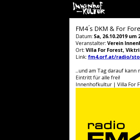
FM4 ́s DKM & For Fores
Datum:
Sa, 26.10.2019 um 
Veranstalter:
Verein Innen
Ort:
Villa For Forest, Vikt
Link:
fm4.orf.at/radio/st
...und am Tag darauf kann 
Eintritt für alle frei!
Innenhofkultur | Villa For