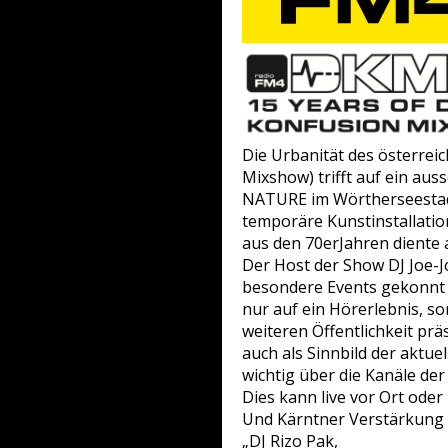
Die Urbanität des österr
Mixshow) trifft auf ein 
NATURE im Wörtherseestadio
temporäre Kunstinstallation
aus den 70erJahren diente a
Der Host der Show DJ Joe-J
besondere Events gekonnt m
nur auf ein Hörerlebnis, s
weiteren Öffentlichkeit pra
auch als Sinnbild der aktu
wichtig über die Kanäle d
Dies kann live vor Ort oder
Und Kärntner Verstärkung 
„DJ Rizo Pak,