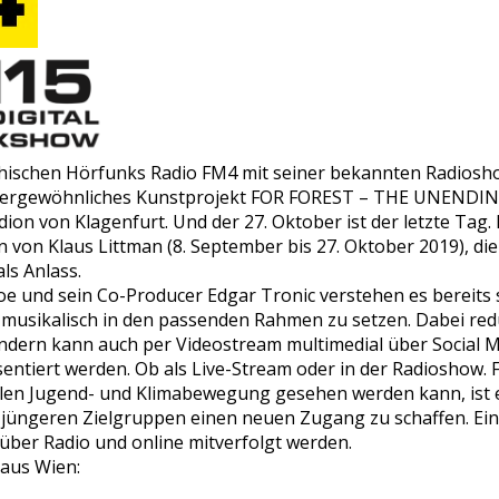
eichischen Hörfunks Radio FM4 mit seiner bekannten Radios
aussergewöhnliches Kunstprojekt FOR FOREST – THE UNEN
n von Klagenfurt. Und der 27. Oktober ist der letzte Tag. 
 von Klaus Littman (8. September bis 27. Oktober 2019), di
ls Anlass.
oe und sein Co-Producer Edgar Tronic verstehen es bereits s
usikalisch in den passenden Rahmen zu setzen. Dabei reduz
ondern kann auch per Videostream multimedial über Social 
̈sentiert werden. Ob als Live-Stream oder in der Radioshow. F
ellen Jugend- und Klimabewegung gesehen werden kann, ist e
er jüngeren Zielgruppen einen neuen Zugang zu schaffen. Ei
 über Radio und online mitverfolgt werden.
aus Wien: