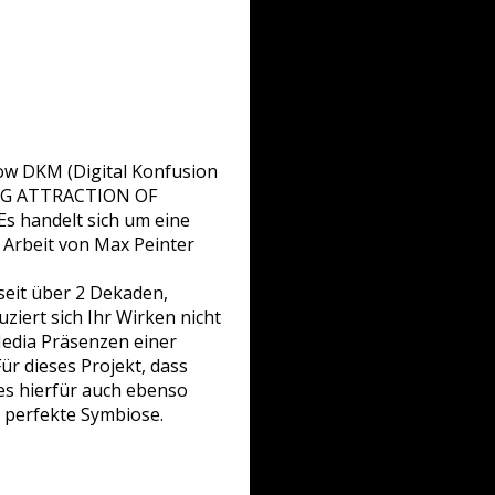
how DKM (Digital Konfusion
DING ATTRACTION OF
Es handelt sich um eine
e Arbeit von Max Peinter
eit über 2 Dekaden,
iert sich Ihr Wirken nicht
Media Präsenzen einer
ür dieses Projekt, dass
s hierfür auch ebenso
n perfekte Symbiose.