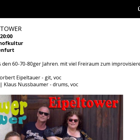
LTOWER
20:00
hofkultur
enfurt
sik aus den 60-70-80ger Jahren. mit viel Freiraum zum improvisieren
orbert Eipeltauer - git, voc
 | Klaus Nussbaumer - drums, voc