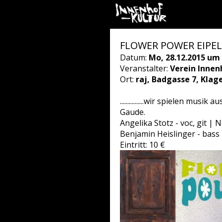
FLOWER POWER EIPE
Datum:
Mo, 28.12.2015 um 
Veranstalter:
Verein Innen
Ort:
raj, Badgasse 7, Klag
................wir spielen mu
Gaude.
Angelika Stotz - voc, git | N
Benjamin Heislinger - bass
Eintritt: 10 €