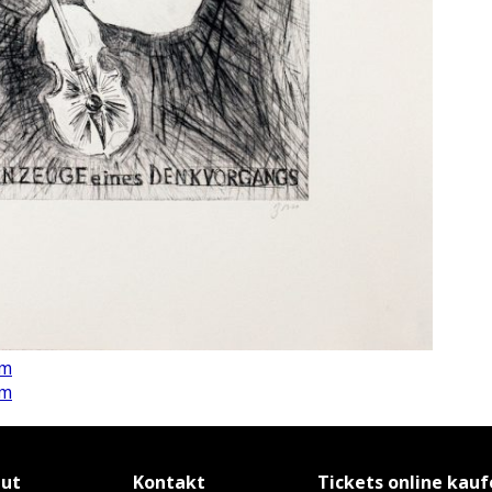
om
om
tut
Kontakt
Tickets online kau