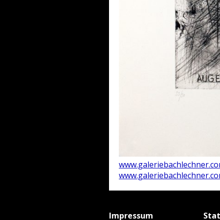
www.galeriebachlechner.c
www.galeriebachlechner.c
Impressum
Sta