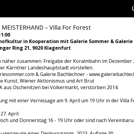
 MEISTERHAND – Villa For Forest
11:00
hofkultur in Kooperation mit Galerie Sommer & Galerie
ringer Ring 21, 9020 Klagenfurt
n näher zusammen. Freigabe der Koralmbahn im Dezember 
er Kärntner Landeshauptstadt vorstellen.
riesommer.com & Galerie Bachlechner - www.galeriebachle
he Kunst, Wiener Aktionismus und Art Brut
 aus Oschenitzen bei Völkermarkt, verstorben 2014.
ung mit einer Vernissage am 9. April um 19 Uhr in der Villa F
27. April
och und Donnerstag 16 - 19 Uhr oder sind nach Vereinbaru
, Augenzeuge eines Denkvorgangs, 2023, Auflage 30