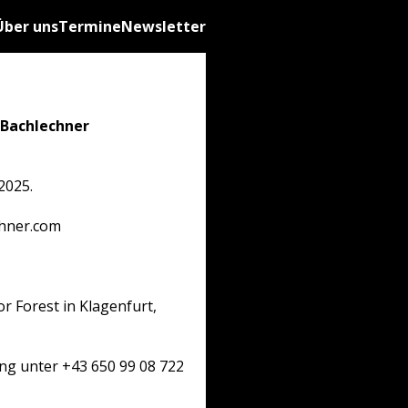
Über uns
Termine
Newsletter
 Bachlechner
2025.
chner.com
or Forest in Klagenfurt,
ng unter +43 650 99 08 722