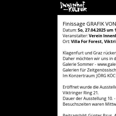
Finissage GRAFIK VON
Datum:
So, 27.04.2025 um 
Veranstalter:
Verein Innen
Ort:
Villa For Forest, Vikt
Klagenfurt und Graz rücke
Daher möchten wir uns in d
Galerie Sommer - www.gale
Galerien für Zeitgenössisc
Im Konzertraum: JÖRG KÖCK
Eröffnet wurde die Ausstell
Viktringer Ring 21.
Dauer der Ausstellung 10. - 
Besuchszeiten waren Mittw
Beitragsbild: Günter Brus