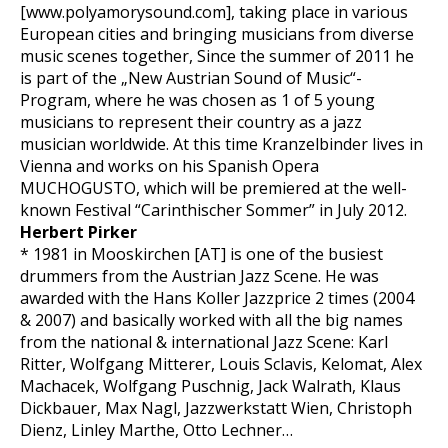
[www.polyamorysound.com], taking place in various
European cities and bringing musicians from diverse
music scenes together, Since the summer of 2011 he
is part of the „New Austrian Sound of Music“-
Program, where he was chosen as 1 of 5 young
musicians to represent their country as a jazz
musician worldwide. At this time Kranzelbinder lives in
Vienna and works on his Spanish Opera
MUCHOGUSTO, which will be premiered at the well-
known Festival “Carinthischer Sommer” in July 2012.
Herbert Pirker
* 1981 in Mooskirchen [AT] is one of the busiest
drummers from the Austrian Jazz Scene. He was
awarded with the Hans Koller Jazzprice 2 times (2004
& 2007) and basically worked with all the big names
from the national & international Jazz Scene: Karl
Ritter, Wolfgang Mitterer, Louis Sclavis, Kelomat, Alex
Machacek, Wolfgang Puschnig, Jack Walrath, Klaus
Dickbauer, Max Nagl, Jazzwerkstatt Wien, Christoph
Dienz, Linley Marthe, Otto Lechner…