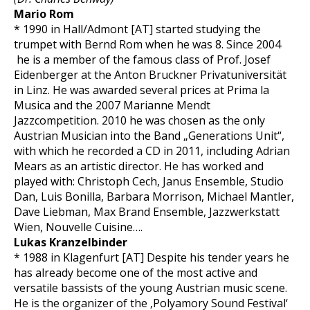
Mario Rom
* 1990 in Hall/Admont [AT] started studying the
trumpet with Bernd Rom when he was 8. Since 2004
he is a member of the famous class of Prof. Josef
Eidenberger at the Anton Bruckner Privatuniversität
in Linz. He was awarded several prices at Prima la
Musica and the 2007 Marianne Mendt
Jazzcompetition. 2010 he was chosen as the only
Austrian Musician into the Band „Generations Unit“,
with which he recorded a CD in 2011, including Adrian
Mears as an artistic director. He has worked and
played with: Christoph Cech, Janus Ensemble, Studio
Dan, Luis Bonilla, Barbara Morrison, Michael Mantler,
Dave Liebman, Max Brand Ensemble, Jazzwerkstatt
Wien, Nouvelle Cuisine….
Lukas Kranzelbinder
* 1988 in Klagenfurt [AT] Despite his tender years he
has already become one of the most active and
versatile bassists of the young Austrian music scene.
He is the organizer of the ‚Polyamory Sound Festival‘