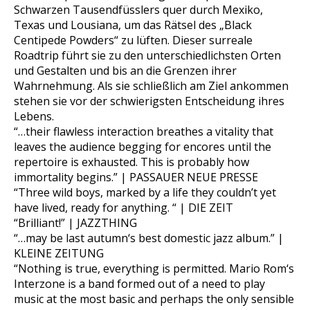
Schwarzen Tausendfüsslers quer durch Mexiko,
Texas und Lousiana, um das Rätsel des „Black
Centipede Powders“ zu lüften. Dieser surreale
Roadtrip führt sie zu den unterschiedlichsten Orten
und Gestalten und bis an die Grenzen ihrer
Wahrnehmung. Als sie schließlich am Ziel ankommen
stehen sie vor der schwierigsten Entscheidung ihres
Lebens.
“…their flawless interaction breathes a vitality that
leaves the audience begging for encores until the
repertoire is exhausted. This is probably how
immortality begins.” | PASSAUER NEUE PRESSE
“Three wild boys, marked by a life they couldn’t yet
have lived, ready for anything. “ | DIE ZEIT
“Brilliant!” | JAZZTHING
“…may be last autumn‘s best domestic jazz album.” |
KLEINE ZEITUNG
“Nothing is true, everything is permitted. Mario Rom‘s
Interzone is a band formed out of a need to play
music at the most basic and perhaps the only sensible