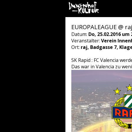
EUROPALEAGUE @ raj –
Datum:
Do, 25.02.2016 um 
Veranstalter:
Verein Innen
Ort:
raj, Badgasse 7, Klag
SK Rapid : FC Valencia werd
Das war in Valencia zu weni