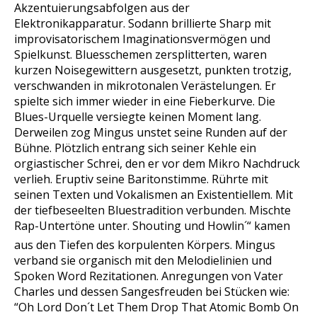
Akzentuierungsabfolgen aus der
Elektronikapparatur. Sodann brillierte Sharp mit
improvisatorischem Imaginationsvermögen und
Spielkunst. Bluesschemen zersplitterten, waren
kurzen Noisegewittern ausgesetzt, punkten trotzig,
verschwanden in mikrotonalen Verästelungen. Er
spielte sich immer wieder in eine Fieberkurve. Die
Blues-Urquelle versiegte keinen Moment lang.
Derweilen zog Mingus unstet seine Runden auf der
Bühne. Plötzlich entrang sich seiner Kehle ein
orgiastischer Schrei, den er vor dem Mikro Nachdruck
verlieh. Eruptiv seine Baritonstimme. Rührte mit
seinen Texten und Vokalismen an Existentiellem. Mit
der tiefbeseelten Bluestradition verbunden. Mischte
Rap-Untertöne unter. Shouting und Howlin´“ kamen
aus den Tiefen des korpulenten Körpers. Mingus
verband sie organisch mit den Melodielinien und
Spoken Word Rezitationen. Anregungen von Vater
Charles und dessen Sangesfreuden bei Stücken wie:
“Oh Lord Don´t Let Them Drop That Atomic Bomb On