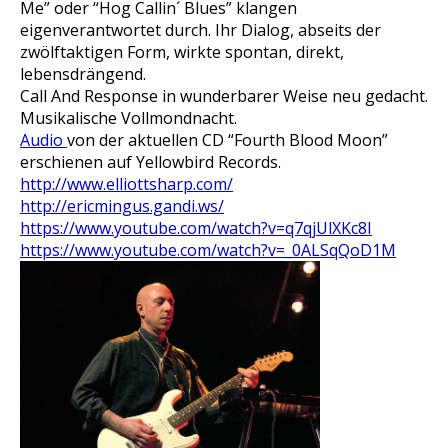
Me” oder “Hog Callin´ Blues” klangen
eigenverantwortet durch. Ihr Dialog, abseits der
zwölftaktigen Form, wirkte spontan, direkt,
lebensdrängend.
Call And Response in wunderbarer Weise neu gedacht.
Musikalische Vollmondnacht.
Audio
von der aktuellen CD “Fourth Blood Moon”
erschienen auf Yellowbird Records.
http://www.elliottsharp.com/
http://ericmingus.gandi.ws/
https://www.youtube.com/watch?v=q7qjUlXKc8I
https://www.youtube.com/watch?v=_0ALSqQoD1M