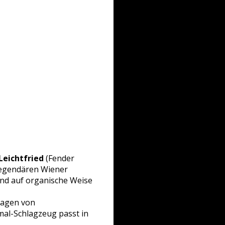
Leichtfried
(Fender
legendären Wiener
und auf organische Weise
ragen von
mal-Schlagzeug passt in