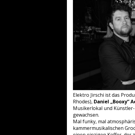
Elektro Jirschi ist das Pr
Rhodes),
Daniel „Booxy“ A
Musikerlokal und Künstler-
gewachsen.
Mal funky, mal atmosphäris
kammermusikalischen Groove
einen einzigen Koffer, der 