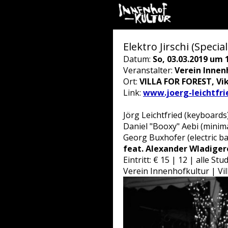
Elektro Jirschi (Special
Datum:
So, 03.03.2019 um 
Veranstalter:
Verein Innen
Ort:
VILLA FOR FOREST, Vi
Link:
www.joerg-leichtfr
Jörg Leichtfried (keyboards
Daniel "Booxy" Aebi (minim
Georg Buxhofer (electric ba
feat. Alexander Wladigero
Eintritt: € 15 | 12 | alle St
Verein Innenhofkultur | Vi