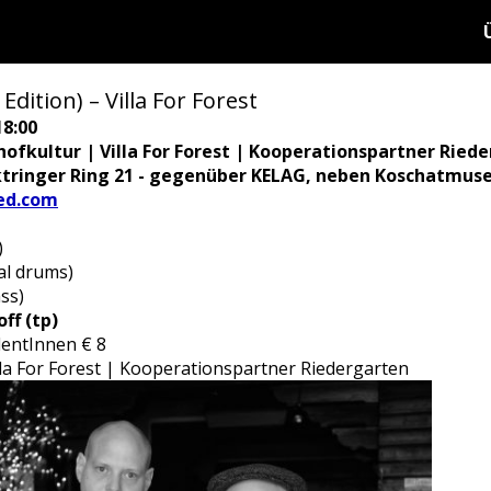
 Edition) – Villa For Forest
18:00
hofkultur | Villa For Forest | Kooperationspartner Ried
ktringer Ring 21 - gegenüber KELAG, neben Koschatmus
ied.com
)
al drums)
ss)
ff (tp)
udentInnen € 8
lla For Forest | Kooperationspartner Riedergarten