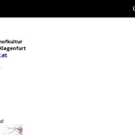
hofkultur
 Klagenfurt
.at
c
nd