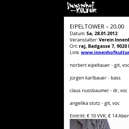
EIPELTOWER – 20.00
Datum:
Sa, 28.01.2012
Veranstalter:
Verein Innen
Ort:
raj, Badgasse 7, 9020
Link:
www.innenhofkultur
norbert eipeltauer - git, vo
jürgen karlbauer - bass
claus nussbaumer - dr, voc
angelika stotz - git, voc
Eintritt: € 10 VVK, € 14 Abe