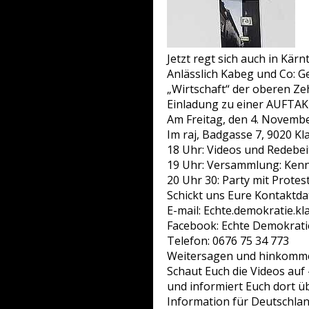
Jetzt regt sich auch in Kärn
Anlässlich Kabeg und Co: 
„Wirtschaft“ der oberen Z
Einladung zu einer AUFTAK
Am Freitag, den 4. Novembe
Im raj, Badgasse 7, 9020 Kl
18 Uhr: Videos und Redeb
19 Uhr: Versammlung: Ken
20 Uhr 30: Party mit Protes
Schickt uns Eure Kontaktd
E-mail: Echte.demokratie.k
Facebook: Echte Demokrati
Telefon: 0676 75 34 773
Weitersagen und hinkommen,
Schaut Euch die Videos auf
und informiert Euch dort üb
Information für Deutschlan