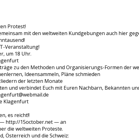
ten Protest!
Gemeinsam mit den weltweiten Kundgebungen auch hier gegen
ehntausend!
T-Veranstaltung!
r, um 18 Uhr.
agenfurt
eiträge zu den Methoden und Organisierungs-Formen der w
nenlernen, Ideensammeln, Pläne schmieden
tliedern der letzten Monate
aten und verbindet Euch mit Euren Nachbarn, Bekannten un
lagenfurt@webmail.de
e Klagenfurt
 es reicht!!
 — http://15october.net — an
er die weltweiten Proteste.
d, Österreich und die Schweiz: