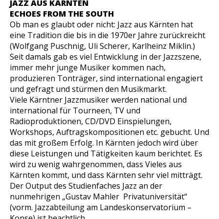
JAZZ AUS KÄRNTEN
ECHOES FROM THE SOUTH
Ob man es glaubt oder nicht: Jazz aus Kärnten hat
eine Tradition die bis in die 1970er Jahre zurückreicht
(Wolfgang Puschnig, Uli Scherer, Karlheinz Miklin.)
Seit damals gab es viel Entwicklung in der Jazzszene,
immer mehr junge Musiker kommen nach,
produzieren Tonträger, sind international engagiert
und gefragt und stürmen den Musikmarkt.
Viele Kärntner Jazzmusiker werden national und
international für Tourneen, TV und
Radioproduktionen, CD/DVD Einspielungen,
Workshops, Auftragskompositionen etc. gebucht. Und
das mit großem Erfolg. In Kärnten jedoch wird über
diese Leistungen und Tätigkeiten kaum berichtet. Es
wird zu wenig wahrgenommen, dass Vieles aus
Kärnten kommt, und dass Kärnten sehr viel mitträgt.
Der Output des Studienfaches Jazz an der
nunmehrigen „Gustav Mahler Privatuniversität“
(vorm. Jazzabteilung am Landeskonservatorium –
Konse) ist beachtlich.