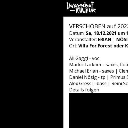
VERSCHOBEN auf 2022
Datum:
Sa, 18.12.2021 um 
Veranstalter:
ERIAN | NÖ
Ort:
Villa For Forest oder 
Ali Gaggl - voc
Marko Lackner - saxes, flu
Michael Erian - saxes | Cle
Daniel Nösig - tp | Primus S
Alex Gressl - bass | Reini S
Details folgen