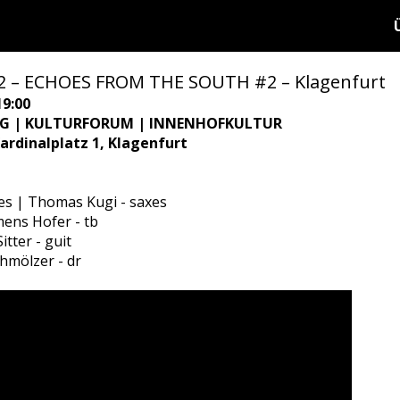
 – ECHOES FROM THE SOUTH #2 – Klagenfurt
19:00
SIG | KULTURFORUM | INNENHOFKULTUR
Kardinalplatz 1, Klagenfurt
tes | Thomas Kugi - saxes
mens Hofer - tb
itter - guit
chmölzer - dr