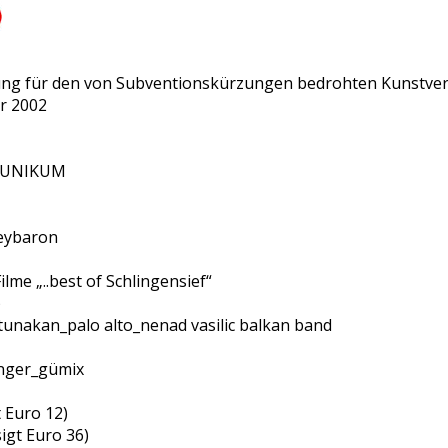
ltung für den von Subventionskürzungen bedrohten Kunstve
er 2002
m UNIKUM
oeybaron
ilme „..best of Schlingensief“
)
unakan_palo alto_nenad vasilic balkan band
nger_gümix
 Euro 12)
igt Euro 36)