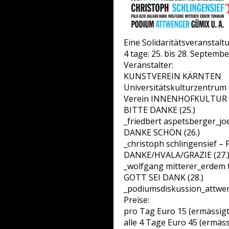
Eine Solidaritätsveransta
4 tage: 25. bis 28. Septemb
Veranstalter:
KUNSTVEREIN KÄRNTEN
Universitätskulturzentru
Verein INNENHOFKULTUR
BITTE DANKE (25.)
_friedbert aspetsberger_j
DANKE SCHÖN (26.)
_christoph schlingensief – F
DANKE/HVALA/GRAZIE (27.
_wolfgang mitterer_erdem t
GOTT SEI DANK (28.)
_podiumsdiskussion_attwe
Preise:
pro Tag Euro 15 (ermässigt
alle 4 Tage Euro 45 (ermäss