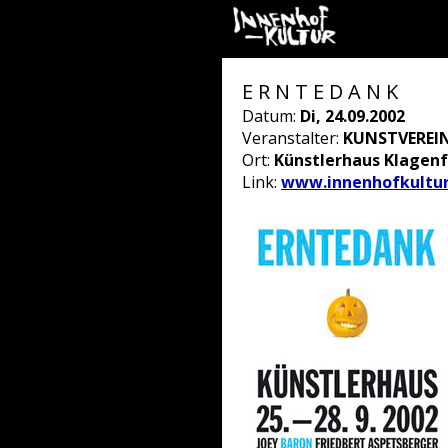
E R N T E D A N K
Datum:
Di, 24.09.2002
Veranstalter:
KUNSTVEREI
Ort:
Künstlerhaus Klagenf
Link:
www.innenhofkultur