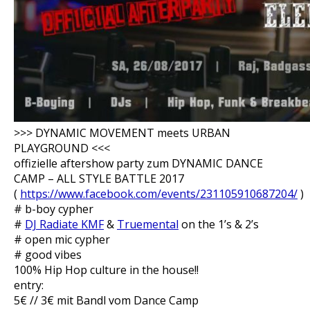
>>> DYNAMIC MOVEMENT meets URBAN
PLAYGROUND <<<
offizielle aftershow party zum DYNAMIC DANCE
CAMP – ALL STYLE BATTLE 2017
(
https://www.facebook.com/events/231105910687204/
)
# b-boy cypher
#
DJ Radiate KMF
&
Truemental
on the 1’s & 2’s
# open mic cypher
# good vibes
100% Hip Hop culture in the house!!
entry:
5€ // 3€ mit Bandl vom Dance Camp