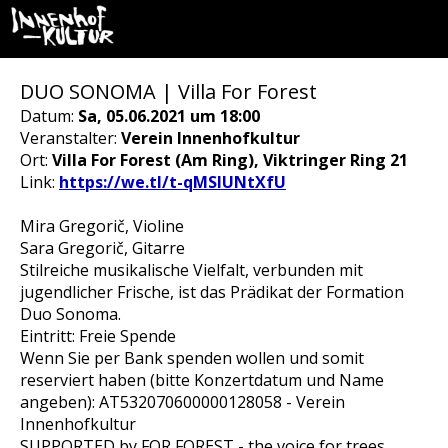
DUO SONOMA | Villa For Forest
Datum:
Sa, 05.06.2021 um 18:00
Veranstalter:
Verein Innenhofkultur
Ort:
Villa For Forest (Am Ring), Viktringer Ring 21
Link:
https://we.tl/t-qMSIUNtXfU
Mira Gregorič, Violine
Sara Gregorič, Gitarre
Stilreiche musikalische Vielfalt, verbunden mit
jugendlicher Frische, ist das Prädikat der Formation
Duo Sonoma.
Eintritt: Freie Spende
Wenn Sie per Bank spenden wollen und somit
reserviert haben (bitte Konzertdatum und Name
angeben): AT532070600000128058 - Verein
Innenhofkultur
SUPPORTED by FOR FOREST - the voice for trees