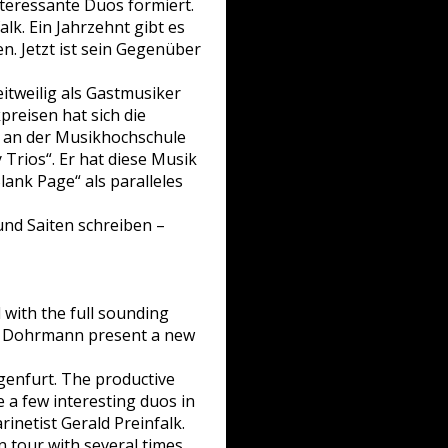
nteressante Duos formiert.
alk. Ein Jahrzehnt gibt es
n. Jetzt ist sein Gegenüber
itweilig als Gastmusiker
reisen hat sich die
r an der Musikhochschule
 Trios“. Er hat diese Musik
lank Page“ als paralleles
und Saiten schreiben –
 with the full sounding
ian Dohrmann present a new
genfurt. The productive
 a few interesting duos in
inetist Gerald Preinfalk.
n tour with several times.