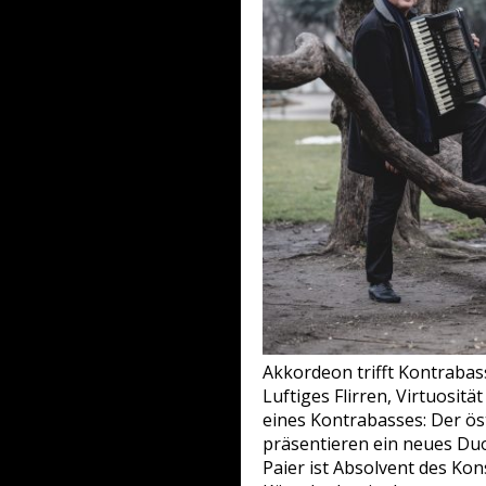
Akkordeon trifft Kontrabas
Luftiges Flirren, Virtuosit
eines Kontrabasses: Der ö
präsentieren ein neues Du
Paier ist Absolvent des Ko