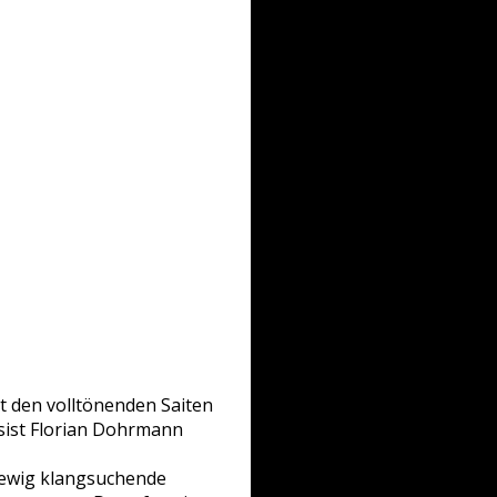
t den volltönenden Saiten
ssist Florian Dohrmann
d ewig klangsuchende