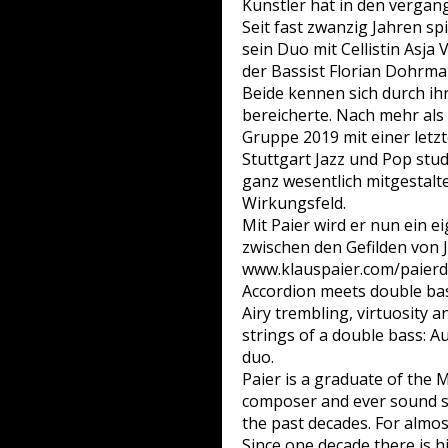
Künstler hat in den verga
Seit fast zwanzig Jahren sp
sein Duo mit Cellistin Asja
der Bassist Florian Dohrma
Beide kennen sich durch ih
bereicherte. Nach mehr als
Gruppe 2019 mit einer let
Stuttgart Jazz und Pop stud
ganz wesentlich mitgestalte
Wirkungsfeld.
Mit Paier wird er nun ein 
zwischen den Gefilden von J
www.klauspaier.com/paie
Accordion meets double ba
Airy trembling, virtuosity 
strings of a double bass: 
duo.
Paier is a graduate of the
composer and ever sound sea
the past decades. For almos
Since one decade there is hi