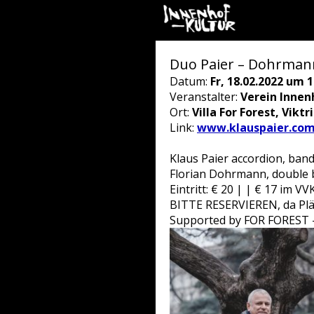
Duo Paier – Dohrmann 
Datum:
Fr, 18.02.2022 um 1
Veranstalter:
Verein Innen
Ort:
Villa For Forest, Vikt
Link:
www.klauspaier.co
Klaus Paier accordion, ba
Florian Dohrmann, double 
Eintritt: € 20 | | € 17 im 
BITTE RESERVIEREN, da Plätze
Supported by FOR FOREST - 