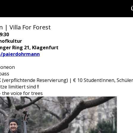
| Villa For Forest
9:30
hofkultur
ringer Ring 21, Klagenfurt
m/paierdohrmann
ndoneon
bass
VVK (verpflichtende Reservierung) | € 10 StudentInnen, Schüle
 limitiert sind !!
the voice for trees