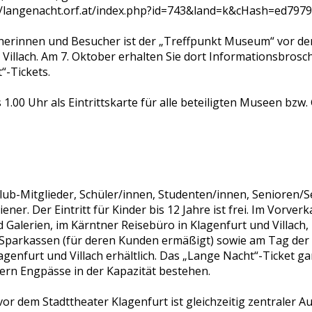
p://langenacht.orf.at/index.php?id=743&land=k&cHash=ed797
cherinnen und Besucher ist der „Treffpunkt Museum“ vor de
n Villach. Am 7. Oktober erhalten Sie dort Informationsbros
“-Tickets.
s 1.00 Uhr als Eintrittskarte für alle beteiligten Museen bzw
lub-Mitglieder, Schüler/innen, Studenten/innen, Senioren/
r. Der Eintritt für Kinder bis 12 Jahre ist frei. Im Vorverka
lerien, im Kärntner Reisebüro in Klagenfurt und Villach, in
Sparkassen (für deren Kunden ermäßigt) sowie am Tag der
enfurt und Villach erhältlich. Das „Lange Nacht“-Ticket gara
fern Engpässe in der Kapazität bestehen.
r dem Stadttheater Klagenfurt ist gleichzeitig zentraler 