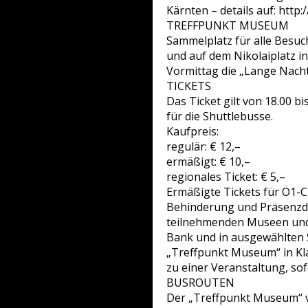
Kärnten – details auf: htt
TREFFPUNKT MUSEUM
Sammelplatz für alle Besu
und auf dem Nikolaiplatz i
Vormittag die „Lange Nacht
TICKETS
Das Ticket gilt von 18.00 bi
für die Shuttlebusse.
Kaufpreis:
regulär: € 12,–
ermäßigt: € 10,–
regionales Ticket: € 5,–
Ermäßigte Tickets für Ö1-C
Behinderung und Präsenzdiene
teilnehmenden Museen und Ga
Bank und in ausgewählten 
„Treffpunkt Museum“ in Klag
zu einer Veranstaltung, so
BUSROUTEN
Der „Treffpunkt Museum“ vo