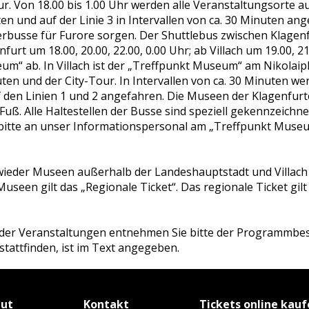
. Von 18.00 bis 1.00 Uhr werden alle Veranstaltungsorte au
ten und auf der Linie 3 in Intervallen von ca. 30 Minuten an
rbusse für Furore sorgen. Der Shuttlebus zwischen Klagenfur
furt um 18.00, 20.00, 22.00, 0.00 Uhr; ab Villach um 19.00, 21
um“ ab. In Villach ist der „Treffpunkt Museum“ am Nikolaipl
n und der City-Tour. In Intervallen von ca. 30 Minuten wer
f den Linien 1 und 2 angefahren. Die Museen der Klagenfurt
uß. Alle Haltestellen der Busse sind speziell gekennzeichne
h bitte an unser Informationspersonal am „Treffpunkt Muse
ieder Museen außerhalb der Landeshauptstadt und Villach a
 Museen gilt das „Regionale Ticket“. Das regionale Ticket gilt
der Veranstaltungen entnehmen Sie bitte der Programmbes
stattfinden, ist im Text angegeben.
tut
Kontakt
Tickets online kau