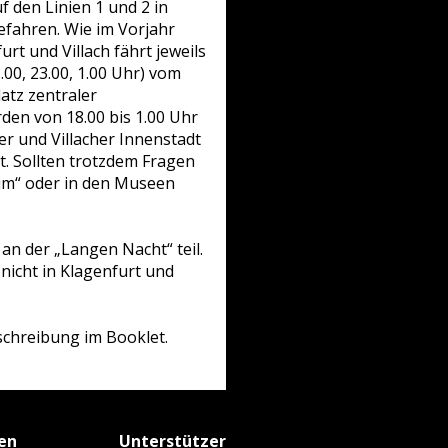
f den Linien 1 und 2 in
gefahren. Wie im Vorjahr
t und Villach fährt jeweils
.00, 23.00, 1.00 Uhr) vom
atz zentraler
den von 18.00 bis 1.00 Uhr
er und Villacher Innenstadt
t. Sollten trotzdem Fragen
um“ oder in den Museen
n der „Langen Nacht“ teil.
 nicht in Klagenfurt und
chreibung im Booklet.
fen
Unterstützer