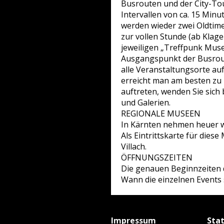
Busrouten und der City-Tour
Intervallen von ca. 15 Minu
werden wieder zwei Oldtime
zur vollen Stunde (ab Klagen
jeweiligen „Treffpunk Muse
Ausgangspunkt der Busroute
alle Veranstaltungsorte au
erreicht man am besten zu F
auftreten, wenden Sie sic
und Galerien.
REGIONALE MUSEEN
In Kärnten nehmen heuer w
Als Eintrittskarte für diese
Villach.
ÖFFNUNGSZEITEN
Die genauen Beginnzeiten 
Wann die einzelnen Events 
Impressum
Sta