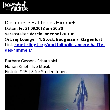
Die andere Hälfte des Himmels
Datum:
Fr, 21.09.2018 um 20:30
Veranstalter:
Verein Innenhofkultur
Ort:
raj-Lounge | 1. Stock, Badgasse 7, Klagenfurt
Link:
kmet.klingt.org/portfolio/die-andere-halfte-
des-himmels/
Barbara Gasser - Schauspiel
Florian Kmet - live Musik
Eintritt: € 15 | 8 für StudentInnen