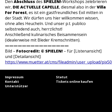
Den
Abschluss
des
SPIELEN!-
Workshops zelebrieren
wir,
DIE ACTUELLE CAPELLE
, diesmal also in der
Villa
For Forest
, es ist ein gastfreundliches Exil mitten in
der Stadt. Wir dürfen uns hier willkommen wissen,
ohne alles Heucheln. Und unser p.t. publico
selbstredend auch, herrzlichst!
Anschließend kulinarisches Beisammensein
(idealerweise mit Bleder Kremschnitten).
———————————————
Bild –
Fotocredit: © SPIELEN!
–
für [Listenansicht]
und [Detailansicht]:
https://www.muetter.at/cms/fileadmin/user_upload/pix
Impressum
Statut
Kontakt
Tickets online kaufen
Unterstützer