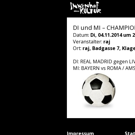
DI und MI – CHAMPION
Datum:
Di, 04.11.2014 um 2
Veranstalter:
raj
Ort:
raj, Badgasse 7, Klag
DI: REAL MADRID gegen L
MI: BAYERN vs ROMA / A
Impressum
Sta