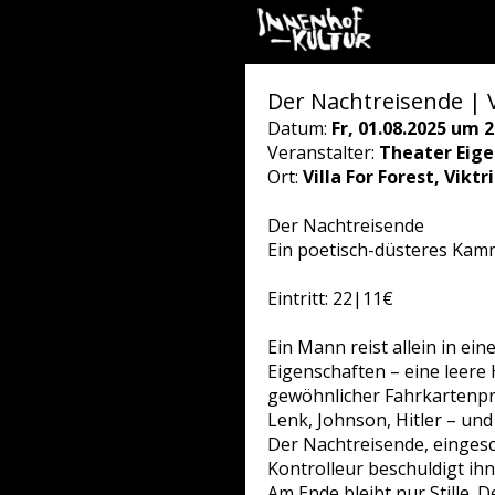
Der Nachtreisende | V
Datum:
Fr, 01.08.2025 um 2
Veranstalter:
Theater Eig
Ort:
Villa For Forest, Vikt
Der Nachtreisende
Ein poetisch-düsteres Kamm
Eintritt: 22|11€
Ein Mann reist allein in e
Eigenschaften – eine leere 
gewöhnlicher Fahrkartenprü
Lenk, Johnson, Hitler – und
Der Nachtreisende, eingesch
Kontrolleur beschuldigt ih
Am Ende bleibt nur Stille. 