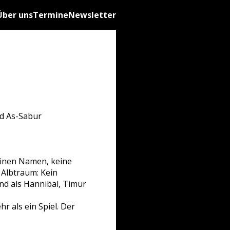
Über uns
Termine
Newsletter
bd As-Sabur
keinen Namen, keine
m Albtraum: Kein
nd als Hannibal, Timur
r als ein Spiel. Der