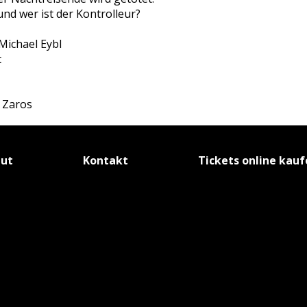
und wer ist der Kontrolleur?
Michael Eybl
t
 Zaros
tut
Kontakt
Tickets online kau