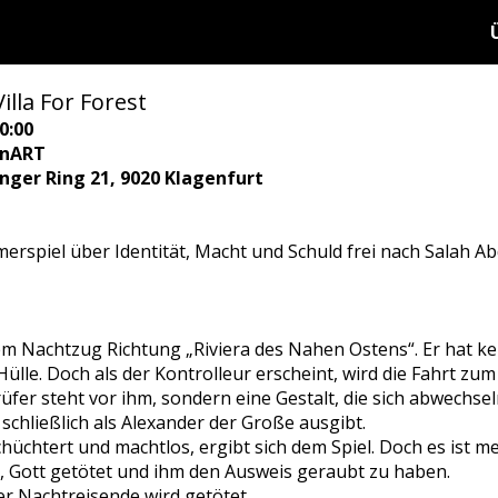
illa For Forest
0:00
enART
ringer Ring 21, 9020 Klagenfurt
erspiel über Identität, Macht und Schuld frei nach Salah A
inem Nachtzug Richtung „Riviera des Nahen Ostens“. Er hat 
Hülle. Doch als der Kontrolleur erscheint, wird die Fahrt zu
fer steht vor ihm, sondern eine Gestalt, die sich abwechsel
 schließlich als Alexander der Große ausgibt.
üchtert und machtlos, ergibt sich dem Spiel. Doch es ist meh
n, Gott getötet und ihm den Ausweis geraubt zu haben.
Der Nachtreisende wird getötet.