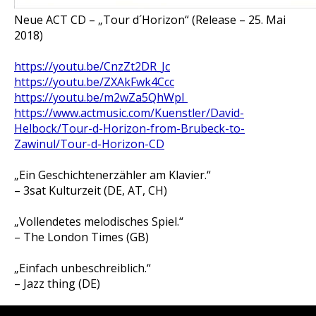
Neue ACT CD – „Tour d´Horizon“ (Release – 25. Mai
2018)
https://youtu.be/CnzZt2DR_Jc
https://youtu.be/ZXAkFwk4Ccc
https://youtu.be/m2wZa5QhWpI
https://www.actmusic.com/Kuenstler/David-
Helbock/Tour-d-Horizon-from-Brubeck-to-
Zawinul/Tour-d-Horizon-CD
„Ein Geschichtenerzähler am Klavier.“
– 3sat Kulturzeit (DE, AT, CH)
„Vollendetes melodisches Spiel.“
– The London Times (GB)
„Einfach unbeschreiblich.“
– Jazz thing (DE)