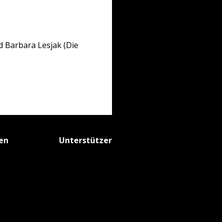
d Barbara Lesjak (Die
fen
Unterstützer