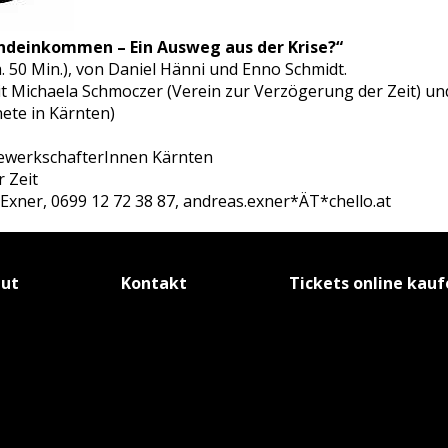
ndeinkommen – Ein Ausweg aus der Krise?“
 50 Min.), von Daniel Hänni und Enno Schmidt.
t Michaela Schmoczer (Verein zur Verzögerung der Zeit) un
te in Kärnten)
werkschafterInnen Kärnten
 Zeit
Exner, 0699 12 72 38 87, andreas.exner*ÄT*chello.at
tut
Kontakt
Tickets online kau