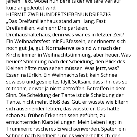
jenem Text, wobei nun bereits der weitere Verlauf
kurz angedeutet wird:
HIERMIT ZWEIHUNDERTSIEBENUNDSIEBZIG
„Das Dreifamilienhaus stand am Hang. Fast
Dreifamilien, vielmehr Dreiparteien.
Dreihaushaltehaus; denn was war es in letzter Zeit?
Ein Weihnachtsfest mit Fußfesseln, er erinnerte sich
noch gut. Ja, gut. Normalerweise sind wir nach der
Kirche immer in Weihnachtstimmung, aber heuer. Was
heuer? Stimmung nach der Scheidung, den Blick des
Kleinen hätte man sehen müssen. Was jetzt, was?
Essen natürlich. Ein Weihnachtsfest; kein Schnee
sowieso und gespieltes Idyll. Seltsam, dass ihn das so
mitnahm; er war ja nicht betroffen. Betroffen in dem
Sinn. Die Scheidung der Tante ist die Scheidung der
Tante, nicht mehr. Bloß das. Gut, er wusste wie Eltern
sich auseinender lebten, das wusste er. Das hatte
schon zu frühen Erkenntnissen geführt, zu
ernüchternden Klarstellungen. Mein Leben liegt in
Trümmern; rascheres Erwachsenwerden. Später: ein
Sehnen nach Kindheit. Und es wiederholt sich; den