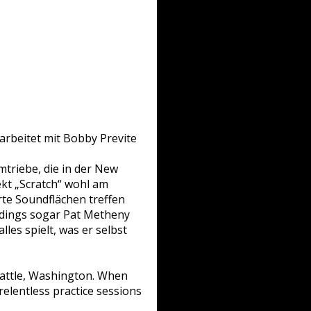
arbeitet mit Bobby Previte
mtriebe, die in der New
kt „Scratch“ wohl am
rte Soundflächen treffen
rdings sogar Pat Metheny
les spielt, was er selbst
eattle, Washington. When
relentless practice sessions