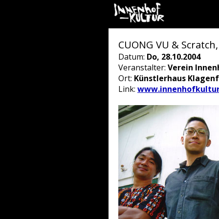
CUONG VU & Scratch, 
Datum:
Do, 28.10.2004
Veranstalter:
Verein Innen
Ort:
Künstlerhaus Klagenf
Link:
www.innenhofkultur