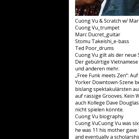
Cuong Vu & Scratch w/ Mar
Cuong Vu_trumpet
Marc Ducret_guitar
Stomu Takeishi_e-bass
Ted Poor_drums
Cuong Vu gilt als der neue
Der gebülrtige Vietnamese 
und anderen mehr.
„Free Funk meets Zen“: Auf
Yorker Downtown-Szene beg
bislang spektakulärsten auf
auf rassige Grooves. Kein
auch Kollege Dave Douglas z
nicht spielen könnte.
Cuong Vu biography
Cuong VuCuong Vu was six w
he was 11 his mother gave hi
and eventually a scholarsh