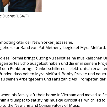
c Ducret (USA/F)
 Shooting-Star der New Yorker Jazzszene.
gehört zur Band von Pat Metheny, begleitet Myra Melford, 
 diese Formel bringt Cuong Vu selbst seine musikalischen U
eistertes Echo ausgelöst haben und die er in seinem Proje
 den Punkt bringt: Dunkel schillernde, elektronisch erweite
 Wunder, dass neben Myra Melford, Bobby Previte und neue
u seinen Arbeitgebern und Fans zählt: Als Trompeter, der al
hen his family left their home in Vietnam and moved to S
m a trumpet to satisfy his musical curiosities, which led to 
ip to the New England Conservatory of Music.