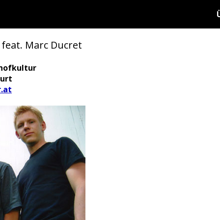
feat. Marc Ducret
hofkultur
urt
.at