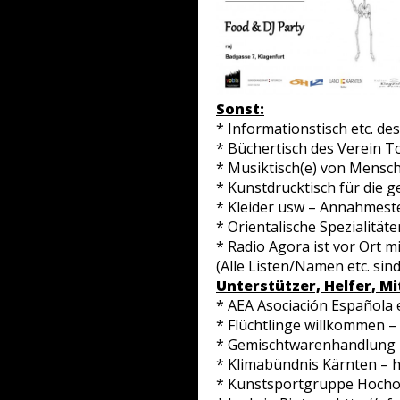
Sonst:
* Informationstisch etc. de
* Büchertisch des Verein T
* Musiktisch(e) von Mensch
* Kunstdrucktisch für die 
* Kleider usw – Annahmest
* Orientalische Spezialitä
* Radio Agora ist vor Ort 
(Alle Listen/Namen etc. sin
Unterstützer, Helfer, Mi
* AEA Asociación Española e
* Flüchtlinge willkommen –
* Gemischtwarenhandlung H
* Klimabündnis Kärnten – h
* Kunstsportgruppe Hochob