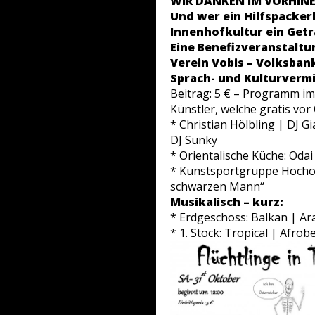
WIR DANKEN IM VORHINEI
Und wer ein Hilfspacker
Innenhofkultur ein Geträ
Eine Benefizveranstaltu
Verein Vobis – Volksbank
Sprach- und Kulturvermi
Beitrag: 5 € – Programm im 
Künstler, welche gratis vor
* Christian Hölbling | DJ G
DJ Sunky
* Orientalische Küche: Oda
* Kunstsportgruppe Hochob
schwarzen Mann“
Musikalisch – kurz:
* Erdgeschoss: Balkan | Ara
* 1. Stock: Tropical | Afrob