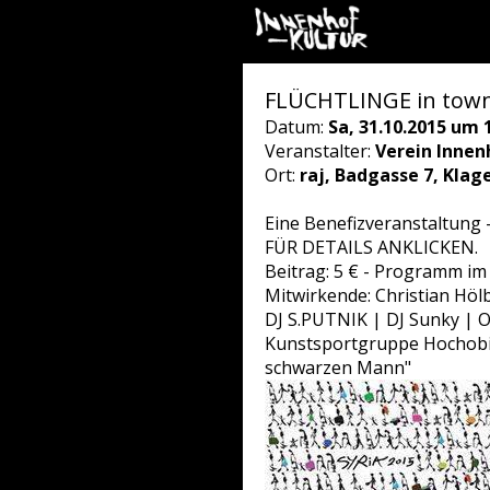
FLÜCHTLINGE in tow
Datum:
Sa, 31.10.2015 um 
Veranstalter:
Verein Innen
Ort:
raj, Badgasse 7, Klag
Eine Benefizveranstaltu
FÜR DETAILS ANKLICKEN.
Beitrag: 5 € - Programm im 
Mitwirkende: Christian Hölb
DJ S.PUTNIK | DJ Sunky | O
Kunstsportgruppe Hochobir
schwarzen Mann"