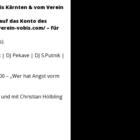
is Kärnten & vom Verein
auf das Konto des
verein-vobis.com/ – für
).
 | DJ Pekave | DJ S.Putnik |
00 – „Wer hat Angst vorm
 und mit Christian Hölbling