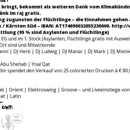
N !
l bringt, bekommt als weiteren Dank vom Klimabündn
nk im raj gratis.
ng zugunsten der Flüchtlinge – die Einnahmen gehen 
 / Kärnten Süd – IBAN: AT174690032055230000. http://
ttlung (95 % sind Asylanten und Flüchtlinge)
EG und im 1. Stock (Asylanten, Flüchtlinge gratis mit Ausweis
 Ort sind und Mitwirkende:
ianni | DJ Herb | DJ Ludwig | DJ Manar | DJ Mark | DJ Mixnix
i Abu Shehab | Ynal Qat
ir spendet den Verkauf von 25 colorierten Drucken à € 80,
b | Orient | Elektroswing | Groove – und Liveeinstiege von
eat | Latin