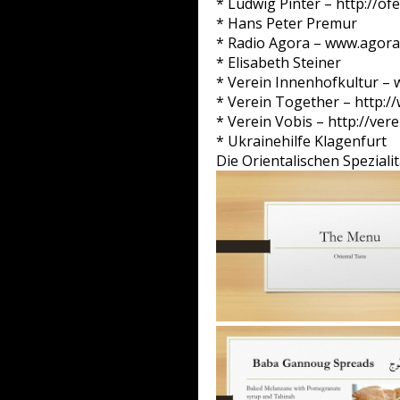
* Ludwig Pinter – http://ofe
* Hans Peter Premur
* Radio Agora – www.agora
* Elisabeth Steiner
* Verein Innenhofkultur – 
* Verein Together – http:/
* Verein Vobis – http://ver
* Ukrainehilfe Klagenfurt
Die Orientalischen Spezial