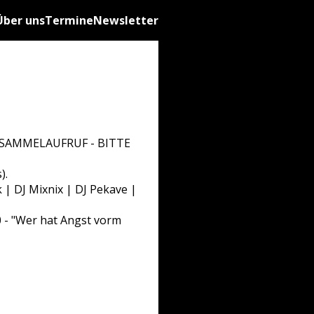
Über uns
Termine
Newsletter
. SAMMELAUFRUF - BITTE
).
 | DJ Mixnix | DJ Pekave |
 - "Wer hat Angst vorm