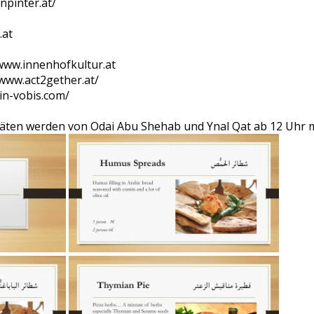
npinter.at/
.at
www.innenhofkultur.at
/www.act2gether.at/
ein-vobis.com/
itäten werden von Odai Abu Shehab und Ynal Qat ab 12 Uhr m