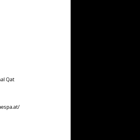
al Qat
aespa.at/