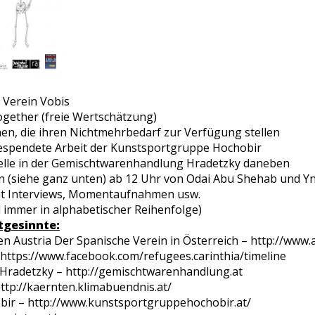
s Verein Vobis
ogether (freie Wertschätzung)
en, die ihren Nichtmehrbedarf zur Verfügung stellen
gespendete Arbeit der Kunstsportgruppe Hochobir
elle in der Gemischtwarenhandlung Hradetzky daneben
ten (siehe ganz unten) ab 12 Uhr von Odai Abu Shehab und Yn
mit Interviews, Momentaufnahmen usw.
d immer in alphabetischer Reihenfolge)
tgesinnte:
n Austria Der Spanische Verein in Österreich – http://www.
 https://www.facebook.com/refugees.carinthia/timeline
radetzky – http://gemischtwarenhandlung.at
ttp://kaernten.klimabuendnis.at/
ir – http://www.kunstsportgruppehochobir.at/