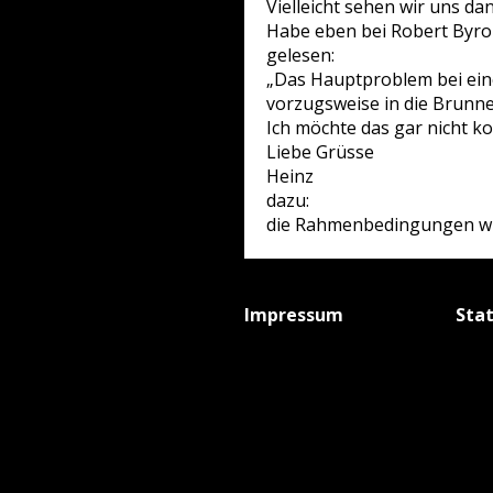
Vielleicht sehen wir uns da
Habe eben bei Robert Byro
gelesen:
„Das Hauptproblem bei einer 
vorzugsweise in die Brunn
Ich möchte das gar nicht k
Liebe Grüsse
Heinz
dazu:
die Rahmenbedingungen wie
Impressum
Sta