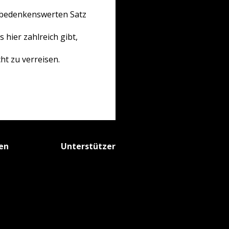
 bedenkenswerten Satz
 hier zahlreich gibt,
ht zu verreisen.
fen
Unterstützer