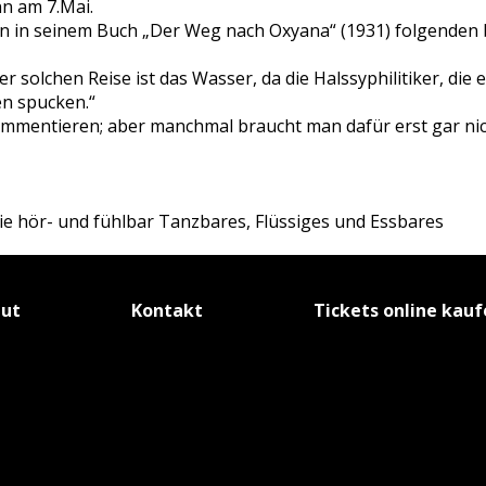
nn am 7.Mai.
n in seinem Buch „Der Weg nach Oxyana“ (1931) folgenden
solchen Reise ist das Wasser, da die Halssyphilitiker, die es
en spucken.“
ommentieren; aber manchmal braucht man dafür erst gar nic
 hör- und fühlbar Tanzbares, Flüssiges und Essbares
tut
Kontakt
Tickets online kau