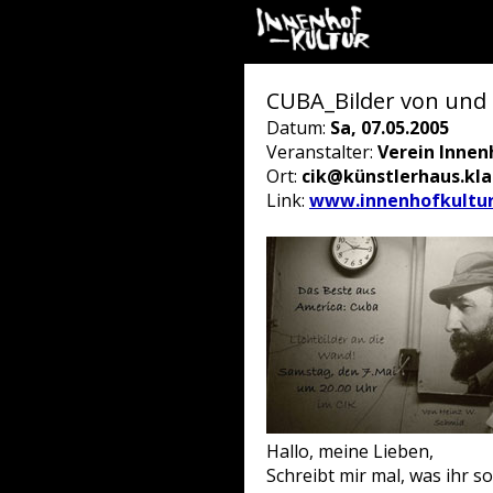
CUBA_Bilder von und 
Datum:
Sa, 07.05.2005
Veranstalter:
Verein Innen
Ort:
cik@künstlerhaus.kl
Link:
www.innenhofkultur
Hallo, meine Lieben,
Schreibt mir mal, was ihr s