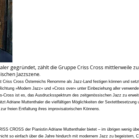
er gegründet, zählt die Gruppe Criss Cross mittlerweile zu 
ischen Jazzszene.
at Criss Cross Österreichs Renomme als Jazz-Land festigen können und setzt
Richtung »Modern Jazz« und »Cross over« unter Einbeziehung aller verwendet
ss-Cross ist es, das Ausdrucksspektrum des zeitgenössischen Jazz zu erweit
zt Adriane Muttenthaler die vielfältigen Möglichkeiten der Sextettbesetzung 
ur freien Entfaltung ihres improvisatorischen Könnens.
SS CROSS der Pianistin Adriane Muttenthaler bietet – im übrigen wenig übe
nicht so einfach über die Jahre hindurch mit modernem Jazz zu begeistern, C