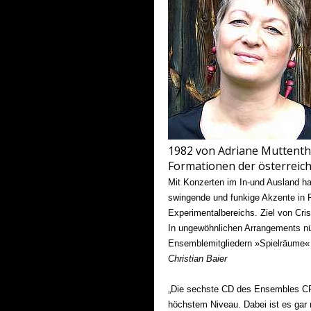
1982 von Adriane Muttenthal
Formationen der österreich
Mit Konzerten im In-und Ausland h
swingende und funkige Akzente in 
Experimentalbereichs. Ziel von Cri
In ungewöhnlichen Arrangements nüt
Ensemblemitgliedern »Spielräume« z
Christian Baier
„Die sechste CD des Ensembles CRI
höchstem Niveau. Dabei ist es gar 