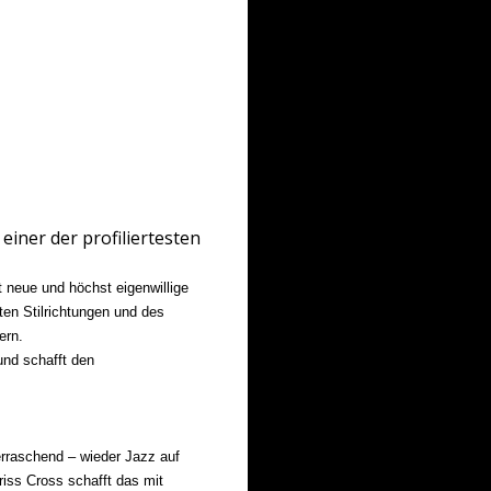
einer der profiliertesten
 neue und höchst eigenwillige
en Stilrichtungen und des
ern.
und schafft den
rraschend – wieder Jazz auf
riss Cross schafft das mit