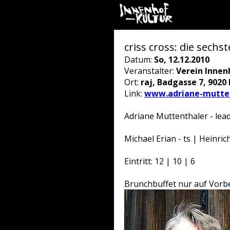
criss cross: die sech
Datum:
So, 12.12.2010
Veranstalter:
Verein Innen
Ort:
raj, Badgasse 7, 9020
Link:
www.adriane-mutten
Adriane Muttenthaler - lea
Michael Erian - ts | Heinrich
Eintritt: 12 | 10 | 6
Brunchbuffet nur auf Vorbes