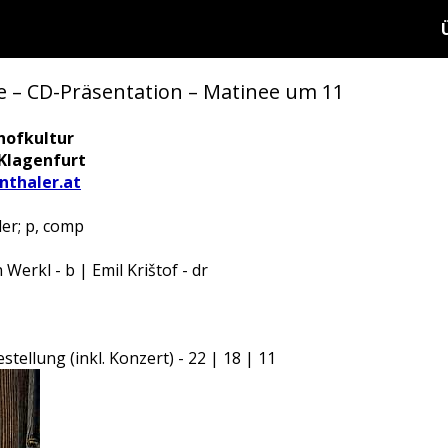
ste – CD-Präsentation – Matinee um 11
hofkultur
 Klagenfurt
thaler.at
der; p, comp
 Werkl - b | Emil Krištof - dr
tellung (inkl. Konzert) - 22 | 18 | 11