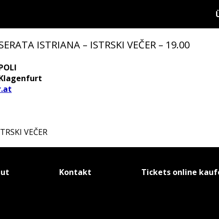
 SERATA ISTRIANA – ISTRSKI VEČER – 19.00
POLI
 Klagenfurt
.at
STRSKI VEČER
tut
Kontakt
Tickets online kau