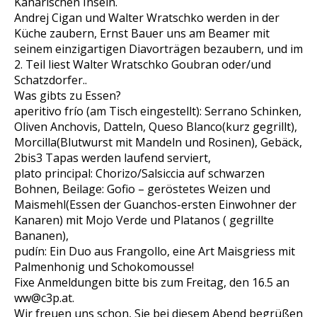
Kanarischen Inseln.
Andrej Cigan und Walter Wratschko werden in der
Küche zaubern, Ernst Bauer uns am Beamer mit
seinem einzigartigen Diavorträgen bezaubern, und im
2. Teil liest Walter Wratschko Goubran oder/und
Schatzdorfer..
Was gibts zu Essen?
aperitivo frío (am Tisch eingestellt): Serrano Schinken,
Oliven Anchovis, Datteln, Queso Blanco(kurz gegrillt),
Morcilla(Blutwurst mit Mandeln und Rosinen), Gebäck,
2bis3 Tapas werden laufend serviert,
plato principal: Chorizo/Salsiccia auf schwarzen
Bohnen, Beilage: Gofio – geröstetes Weizen und
Maismehl(Essen der Guanchos-ersten Einwohner der
Kanaren) mit Mojo Verde und Platanos ( gegrillte
Bananen),
pudín: Ein Duo aus Frangollo, eine Art Maisgriess mit
Palmenhonig und Schokomousse!
Fixe Anmeldungen bitte bis zum Freitag, den 16.5 an
ww@c3p.at.
Wir freuen uns schon, Sie bei diesem Abend begrüßen