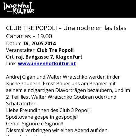
CLUB TRE POPOLI – Una noche en las Islas
Canarias – 19.00
Datum:
Di, 20.05.2014
Veranstalter:
Club Tre Popoli
Ort:
raj, Badgasse 7, Klagenfurt
Link:
www.innenhofkultur.at
Andrej Cigan und Walter Wratschko werden in der
Küche zaubern, Ernst Bauer uns am Beamer mit
seinem einzigartigen Diavorträgen bezaubern, und im
2. Teil liest Walter Wratschko Goubran oder/und
Schatzdorfer..
Liebe FreundInnen des Club 3 Popoli!
Spoštovane gospe in gospodje!!
Gentili Signore e Signori!!
Diesmal verbringen wir einen Abend auf den