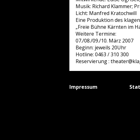
Musik: Richard Klammer; Pr
Licht: Manfred Kratochwill
Eine Produktion des klage
„Freie Bühne Kärnten im Ha
Weitere Termine:
07./08./09./10. März 2007
Beginn: jeweils 20Uhr
Hotline: 0463 / 310 300
Reservierung : theater@kl
Impressum
Sta