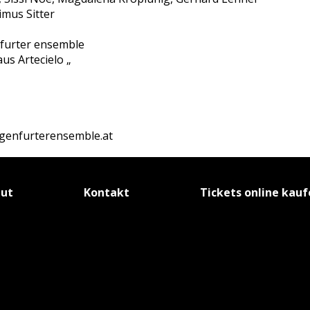
imus Sitter
nfurter ensemble
us Artecielo „
agenfurterensemble.at
tut
Kontakt
Tickets online kau