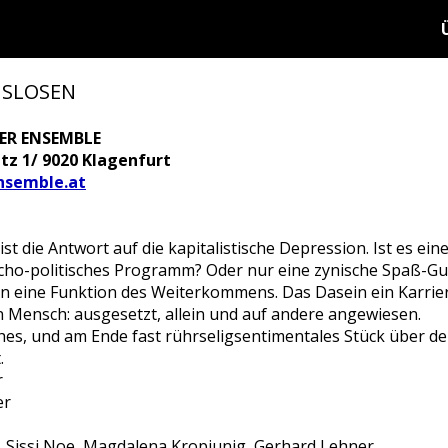
GSLOSEN
ER ENSEMBLE
tz 1/ 9020 Klagenfurt
nsemble.at
ist die Antwort auf die kapitalistische Depression. Ist es 
ho-politisches Programm? Oder nur eine zynische Spaß-Gue
n eine Funktion des Weiterkommens. Das Dasein ein Karrie
n Mensch: ausgesetzt, allein und auf andere angewiesen.
hes, und am Ende fast rührseligsentimentales Stück über d
.
r
er
, Sissi Noe, Magdalena Kropiunig, Gerhard Lehner