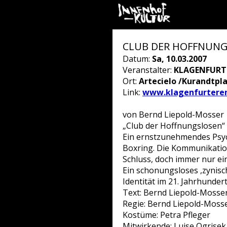
CLUB DER HOFFNUN
Datum:
Sa, 10.03.2007
Veranstalter:
KLAGENFURT
Ort:
Artecielo /Kurandtpla
Link:
www.klagenfurtere
von Bernd Liepold-Mosser
„Club der Hoffnungslosen“ 
Ein ernstzunehmendes Psyc
Boxring. Die Kommunikatio
Schluss, doch immer nur ei
Ein schonungsloses ,zynisc
Identität im 21. Jahrhundert
Text: Bernd Liepold-Mosse
Regie: Bernd Liepold-Moss
Kostüme: Petra Pfleger
Mitwirkende: Luise Ogrisek