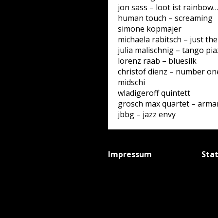
jon sass – loot ist rainbow
human touch – screaming
simone kopmajer
michaela rabitsch – just the
julia malischnig – tango pia
lorenz raab – bluesilk
christof dienz – number on
midschi
wladigeroff quintett
grosch max quartet – arm
jbbg – jazz envy
Impressum
Sta