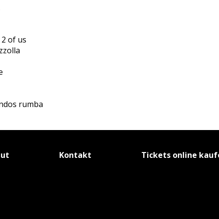
…
 2 of us
zzolla
e
andos rumba
tut
Kontakt
Tickets online kau