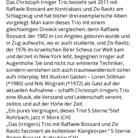
Das Christoph Irniger Trio besteht seit 2011 mit
Raffaele Bossard am Kontrabass und Ziv Ravitz am
Schlagzeug und hat bisher drei exemplarische Alben
vorgelegt. Man kann dieses Trio mit einem
gleichseitigen Dreieck vergleichen, denn Raffaele
Bossard, der 1982 in Los Angeles geboren wurde und
in Zug aufwuchs, wo er auch studierte, und Ziv Ravitz,
der 1976 im israelischen Be’er Scheva zur Welt kam
und derzeit in New York lebt, begegnen Irniger auf
Augenhöhe. Sie sind nicht nur eminente Techniker,
sondern verstehen sich auch traumwandlerisch sicher
aufs Interplay. Mit illustren Gästen – Loren Stillman
(*1980) und Nils Wogram (*1972) als Gast auf der
aktuellen Aufnahme – schafft Christoph Irnigers Trio
eine Musik, die Verstand und Leidenschaft vereint,
zeitlos und auf der Höhe der Zeit.
„Ein pures Vergnügen, dieses Trio! 5 Sterne.“
Stef
Rohrbach, Jazz n‘ More (CH)
„Das (Irnigers) Trio mit Raffaele Bossard und Ziv
Ravitz fasziniert als kollektiver Klangko
rper.“
5 Sterne.
Pirmin Bossart, Kultrutipp (CH)