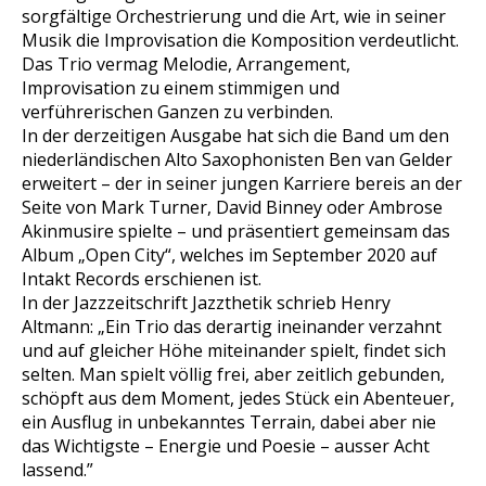
sorgfältige Orchestrierung und die Art, wie in seiner
Musik die Improvisation die Komposition verdeutlicht.
Das Trio vermag Melodie, Arrangement,
Improvisation zu einem stimmigen und
verführerischen Ganzen zu verbinden.
In der derzeitigen Ausgabe hat sich die Band um den
niederländischen Alto Saxophonisten Ben van Gelder
erweitert – der in seiner jungen Karriere bereis an der
Seite von Mark Turner, David Binney oder Ambrose
Akinmusire spielte – und präsentiert gemeinsam das
Album „Open City“, welches im September 2020 auf
Intakt Records erschienen ist.
In der Jazzzeitschrift Jazzthetik schrieb Henry
Altmann: „
Ein Trio das derartig ineinander verzahnt
und auf gleicher Ho
he miteinander spielt, findet sich
selten. Man spielt vo
llig frei, aber zeitlich gebunden,
scho
pft aus dem Moment, jedes Stu
ck ein Abenteuer,
ein Ausflug in unbekanntes Terrain, dabei aber nie
das Wichtigste – Energie und Poesie – ausser Acht
lassend.”