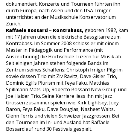
dokumentiert. Konzerte und Tourneen führten ihn
durch Europa, nach Asien und den USA. Irniger
unterrichtet an der Musikschule Konservatorium
Zürich.
Raffaele Bossard – Kontrabass,
geboren 1982, kam
mit 17 Jahren üben die elektrische Bassgitarre zum
Kontrabass. Im Sommer 2008 schloss er mit einem
Master in Pädagogik und Performance (mit
Auszeichnung) die Hochschule Luzern für Musik ab.
Seit einigen Jahren stehen folgende Bands im
Zentrum seines Schaffens: Christoph Irniger Pilgrim
sowie dessen Trio mit Ziv Ravitz, Dave Gisler Trio,
Dominic Egli’s Plurism mit Feya Faku, Matthias
Spillmann Mats-Up, Roberto Bossard New Group und
Joe Haider Trio. Seine Karriere liess ihn mit Jazz
Grössen zusammenspielen wie: Kirk Lightsey, Joey
Baron, Feya Faku, Dave Douglas, Nasheet Waits,
Glenn Ferris und vielen Schweizer Jazzgrössen. Bei
den Tourneen im In- und Ausland hat Raffaele
Bossard auf rund 30 Festivals gespielt.