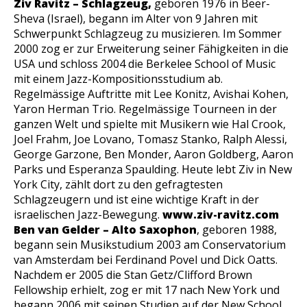
Ziv Ravitz – Schlagzeug,
geboren 1976 in Beer-
Sheva (Israel), begann im Alter von 9 Jahren mit
Schwerpunkt Schlagzeug zu musizieren. Im Sommer
2000 zog er zur Erweiterung seiner Fähigkeiten in die
USA und schloss 2004 die Berkelee School of Music
mit einem Jazz-Kompositionsstudium ab.
Regelmässige Auftritte mit Lee Konitz, Avishai Kohen,
Yaron Herman Trio. Regelmässige Tourneen in der
ganzen Welt und spielte mit Musikern wie Hal Crook,
Joel Frahm, Joe Lovano, Tomasz Stanko, Ralph Alessi,
George Garzone, Ben Monder, Aaron Goldberg, Aaron
Parks und Esperanza Spaulding. Heute lebt Ziv in New
York City, zählt dort zu den gefragtesten
Schlagzeugern und ist eine wichtige Kraft in der
israelischen Jazz-Bewegung.
www.ziv-ravitz.com
Ben van Gelder – Alto Saxophon
, geboren 1988,
begann sein Musikstudium 2003 am Conservatorium
van Amsterdam bei Ferdinand Povel und Dick Oatts.
Nachdem er 2005 die Stan Getz/Clifford Brown
Fellowship erhielt, zog er mit 17 nach New York und
begann 2006 mit seinen Studien auf der New School