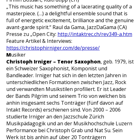
„This music has something of a lacerating quality of a
masterpiece. (…) a delightful ensemble sound that is
full of energetic excitement, brilliance and the genuine
avant-garde spirit.“
Raul da Gama, JazzDaGama (CA)
Presse zu „Open City:
http://intaktrec.ch/rev349-a.htm
Feature Artikel & Interviews:
https://christophirniger.com/de/presse/
M
usiker
Christoph Irniger – Tenor Saxophon
, geb. 1979, ist
ein Schweizer Saxophonist, Komponist und
Bandleader. Irniger hat sich in den letzten Jahren in
unterschiedlichen Formationen zwischen Jazz, Rock
und verwandten Musikstilen profiliert. Er ist Leader
der Bands Pilgrim und seinem Trio von welchen bis
anhin insgesamt sechs Tonträger (fünf davon auf
Intakt Records) erschienen sind. Von 2000 – 2006
studierte Irniger an den Jazzschule Zürich
Musikpädagogik und an der Musikhochschule Luzern
Performance bei Christoph Grab und Nat Su. Sein
Werk ist bis anhin auf über 20 Tonträgern