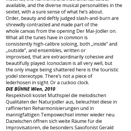
available, and the diverse musical personalities in the
sextet, with a sure sense of what he’s about.
Order, beauty and deftly judged slash-and-burn are
shrewdly contrasted and made part of the
whole canvas from the opening Der Mai-Jodler on.
What all the tunes have in common is
consistently high-calibre soloing, both „inside” and
„outside”, and ensembles, written or
improvised, that are extraordinarily cohesive and
beautifully played. Iconoclasm is all very well, but
the only image being shattered here is the touristic
yodel stereotype. There’s not a piece of
lederhosen in sight. Or a cuckoo clock.
DIE BÜHNE Wien, 2010
Respektvoll kostet Muthspiel die melodischen
Qualitäten der Naturjodler aus, beleuchtet diese in
raffinierten Reharmonisierungen und in
mannigfaltigen Tempowechsel immer wieder neu.
Dazwischen öffnen sich weite Räume für die
Improvisatoren, die besonders Saxofonist Gerald