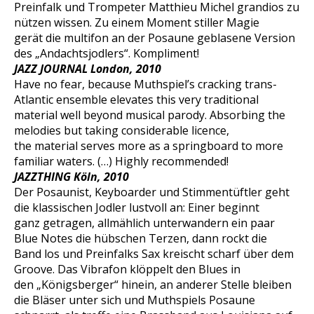
Preinfalk und Trompeter Matthieu Michel grandios zu
nützen wissen. Zu einem Moment stiller Magie
gerät die multifon an der Posaune geblasene Version
des „Andachtsjodlers“. Kompliment!
JAZZ JOURNAL London, 2010
Have no fear, because Muthspiel’s cracking trans-
Atlantic ensemble elevates this very traditional
material well beyond musical parody. Absorbing the
melodies but taking considerable licence,
the material serves more as a springboard to more
familiar waters. (…) Highly recommended!
JAZZTHING Köln, 2010
Der Posaunist, Keyboarder und Stimmentüftler geht
die klassischen Jodler lustvoll an: Einer beginnt
ganz getragen, allmählich unterwandern ein paar
Blue Notes die hübschen Terzen, dann rockt die
Band los und Preinfalks Sax kreischt scharf über dem
Groove. Das Vibrafon klöppelt den Blues in
den „Königsberger“ hinein, an anderer Stelle bleiben
die Bläser unter sich und Muthspiels Posaune