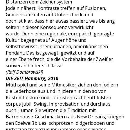
Distanzen dem Zeichensystem
Jodeln nähert. Kontraste treffen auf Fusionen,
Gemeinsamkeiten auf Unterschiede und
doch ist klar, dass hier etwas passiert, was bislang
selten in dieser Konsequenz verwirklicht
wurde. Denn eine regionale, europäisch geprägte
Kultur begegnet auf Augenhöhe und
selbstbewusst ihrem urbanen, amerikanischen
Pendant. Das ist gewagt, gewitzt und auf
einer Ebene frech, die die Vorbehalte der Zweifler
souverän hinter sich lässt.
(Ralf Dombrowski)
DIE ZEIT Hamburg, 2010
Muthspiel und seine Mitmusiker ziehen den Jodlern
die Lederhose aus und injizieren in den so von
Kostümfolklore und Touristentracht entblößten
corpus jubili Swing, Improvisation und durchaus
auch Humor. Sie würzen die Tradition mit
Barrelhouse-Geschmäckern aus New Orleans, kriegen
den Edelweißblues, schprötzen, didgeridooen und
juchatzen freejazzig ins Gebläse oder swingen