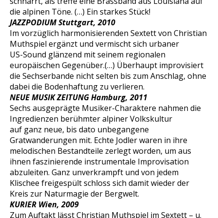
schnarrt, als treffe eine Brassband aus Louisiana auf
die alpinen Töne. (…) Ein starkes Stück!
JAZZPODIUM Stuttgart, 2010
Im vorzüglich harmonisierenden Sextett von Christian
Muthspiel ergänzt und vermischt sich urbaner
US-Sound glänzend mit seinem regionalen
europäischen Gegenüber.(…) Überhaupt improvisiert
die Sechserbande nicht selten bis zum Anschlag, ohne
dabei die Bodenhaftung zu verlieren.
NEUE MUSIK ZEITUNG Hamburg, 2011
Sechs ausgeprägte Musiker-Charaktere nahmen die
Ingredienzen berühmter alpiner Volkskultur
auf ganz neue, bis dato unbegangene
Gratwanderungen mit. Echte Jodler waren in ihre
melodischen Bestandteile zerlegt worden, um aus
ihnen faszinierende instrumentale Improvisation
abzuleiten. Ganz unverkrampft und von jedem
Klischee freigespült schloss sich damit wieder der
Kreis zur Naturmagie der Bergwelt.
KURIER Wien, 2009
Zum Auftakt lässt Christian Muthspiel im Sextett – u.