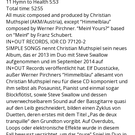
11 Hymn to Health 5:53
Total time: 52:55
All music composed and produced by Christian
Muthspiel (AKM/Austria), except “Himmelblau”
composed by Werner Pirchner. “Mein! Yours?“ based
on “Mein!” by Franz Schubert.
IN+OUT RECORDS, IOR CD 77120-2
SIMPLE SONGS
nennt Christian Muthspiel sein neues
Album, das er 2013 im Duo mit Steve Swallow
aufgenommen und im September 2014 auf
IN+OUT Records veröffentlicht hat. Elf Duostücke,
außer Werner Pirchners “Himmelblau” allesamt von
Christian Muthspiel neu für diese CD komponiert und
ihm selbst als Posaunist, Pianist und einmal sogar
Blockflötist, sowie Steve Swallow und dessen
unverwechselbarem Sound auf der Bassgitarre quasi
auf den Leib geschneidert, bilden einen Zyklus von
Duetten, deren erstes mit dem Titel „Pas de deux
tranquille“ den Grundton vorgibt. Auf Overdubs,
Loops oder elektronische Effekte wurde in diesem
Fall bewusst verzichtet, um das “pure” Spiel im Duo in