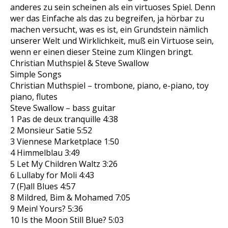
anderes zu sein scheinen als ein virtuoses Spiel. Denn
wer das Einfache als das zu begreifen, ja hörbar zu
machen versucht, was es ist, ein Grundstein nämlich
unserer Welt und Wirklichkeit, muß ein Virtuose sein,
wenn er einen dieser Steine zum Klingen bringt.
Christian Muthspiel & Steve Swallow
Simple Songs
Christian Muthspiel – trombone, piano, e-piano, toy
piano, flutes
Steve Swallow – bass guitar
1 Pas de deux tranquille 4:38
2 Monsieur Satie 5:52
3 Viennese Marketplace 1:50
4 Himmelblau 3:49
5 Let My Children Waltz 3:26
6 Lullaby for Moli 4:43
7 (F)all Blues 4:57
8 Mildred, Bim & Mohamed 7:05
9 Mein! Yours? 5:36
10 Is the Moon Still Blue? 5:03