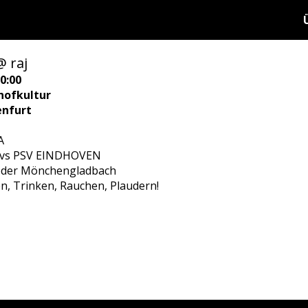
 raj
0:00
hofkultur
enfurt
A
vs PSV EINDHOVEN
/oder Mönchengladbach
en, Trinken, Rauchen, Plaudern!