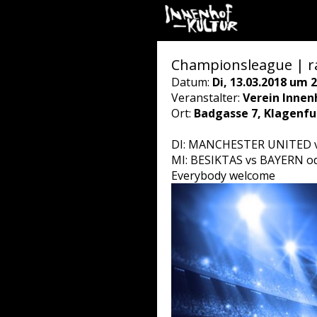
Championsleague | ra
Datum:
Di, 13.03.2018 um 2
Veranstalter:
Verein Innen
Ort:
Badgasse 7, Klagenfu
DI: MANCHESTER UNITED v
MI: BESIKTAS vs BAYERN 
Everybody welcome