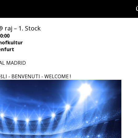
aj – 1. Stock
0:00
hofkultur
enfurt
EAL MADRID
I - BENVENUTI - WELCOME !