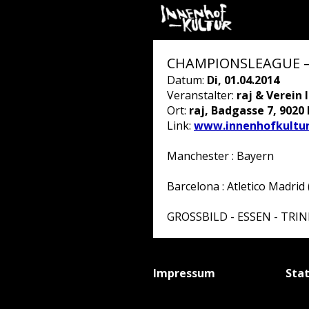
CHAMPIONSLEAGUE – a
Datum:
Di, 01.04.2014
Veranstalter:
raj & Verein
Ort:
raj, Badgasse 7, 9020 
Link:
www.innenhofkultur
Manchester : Bayern
Barcelona : Atletico Madrid 
GROSSBILD - ESSEN - TRI
Impressum
Sta