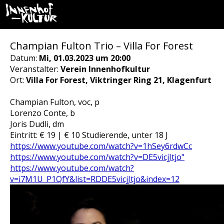
Champian Fulton Trio – Villa For Forest
Datum:
Mi, 01.03.2023 um 20:00
Veranstalter:
Verein Innenhofkultur
Ort:
Villa For Forest, Viktringer Ring 21, Klagenfurt
Champian Fulton, voc, p
Lorenzo Conte, b
Joris Dudli, dm
Eintritt: € 19 | € 10 Studierende, unter 18 J
https://www.youtube.com/watch?v=1hSey6rdwCc
https://www.youtube.com/watch?v=DE5vicjJtjo"
https://www.youtube.com/watch?
v=i7M1U_P1QfY&list=RDDE5vicjJtjo&index=12