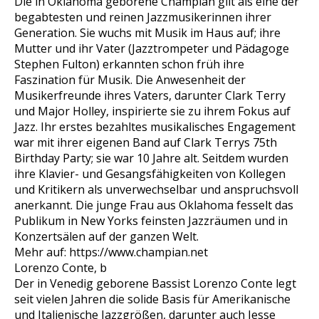
Die in Oklahoma geborene Champian gilt als eine der
begabtesten und reinen Jazzmusikerinnen ihrer
Generation. Sie wuchs mit Musik im Haus auf; ihre
Mutter und ihr Vater (Jazztrompeter und Pädagoge
Stephen Fulton) erkannten schon früh ihre
Faszination für Musik. Die Anwesenheit der
Musikerfreunde ihres Vaters, darunter Clark Terry
und Major Holley, inspirierte sie zu ihrem Fokus auf
Jazz. Ihr erstes bezahltes musikalisches Engagement
war mit ihrer eigenen Band auf Clark Terrys 75th
Birthday Party; sie war 10 Jahre alt. Seitdem wurden
ihre Klavier- und Gesangsfähigkeiten von Kollegen
und Kritikern als unverwechselbar und anspruchsvoll
anerkannt. Die junge Frau aus Oklahoma fesselt das
Publikum in New Yorks feinsten Jazzräumen und in
Konzertsälen auf der ganzen Welt.
Mehr auf: https://www.champian.net
Lorenzo Conte, b
Der in Venedig geborene Bassist Lorenzo Conte legt
seit vielen Jahren die solide Basis für Amerikanische
und Italienische Jazzgrößen, darunter auch Jesse