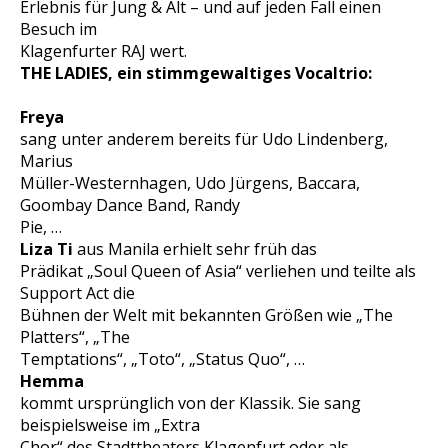
Erlebnis für Jung & Alt – und auf jeden Fall einen
Besuch im
Klagenfurter RAJ wert.
THE LADIES, ein stimmgewaltiges Vocaltrio:
Freya
sang unter anderem bereits für Udo Lindenberg,
Marius
Müller-Westernhagen, Udo Jürgens, Baccara,
Goombay Dance Band, Randy
Pie, …
Liza Ti
aus Manila erhielt sehr früh das
Prädikat „Soul Queen of Asia“ verliehen und teilte als
Support Act die
Bühnen der Welt mit bekannten Größen wie „The
Platters“, „The
Temptations“, „Toto“, „Status Quo“, …
Hemma
kommt ursprünglich von der Klassik. Sie sang
beispielsweise im „Extra
Chor“ des Stadttheaters Klagenfurt oder als