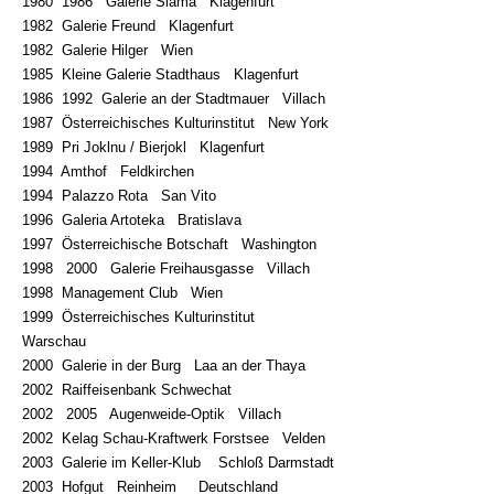
1980
1986
Galerie Slama
Klagenfurt
1982
Galerie Freund
Klagenfurt
1982
Galerie Hilger
Wien
1985
Kleine Galerie Stadthaus
Klagenfurt
1986
1992
Galerie an der Stadtmauer
Villach
1987
Österreichisches Kulturinstitut
New York
1989
Pri Joklnu / Bierjokl
Klagenfurt
1994
Amthof
Feldkirchen
1994
Palazzo Rota
San Vito
1996
Galeria Artoteka
Bratislava
1997
Österreichische Botschaft
Washington
1998
2000
Galerie Freihausgasse
Villach
1998
Management Club
Wien
1999
Österreichisches Kulturinstitut
Warschau
2000
Galerie in der Burg
Laa an der Thaya
2002
Raiffeisenbank Schwechat
2002
2005
Augenweide-Optik
Villach
2002
Kelag Schau-Kraftwerk Forstsee
Velden
2003
Galerie im Keller-Klub
Schloß Darmstadt
2003
Hofgut
Reinheim
Deutschland