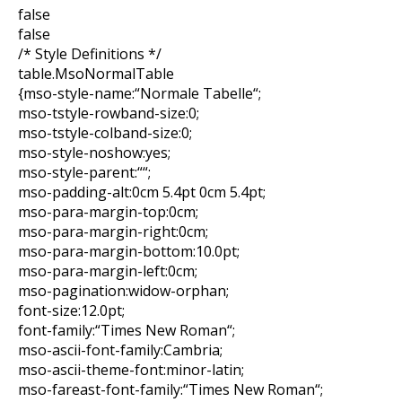
false
false
/* Style Definitions */
table.MsoNormalTable
{mso-style-name:“Normale Tabelle“;
mso-tstyle-rowband-size:0;
mso-tstyle-colband-size:0;
mso-style-noshow:yes;
mso-style-parent:““;
mso-padding-alt:0cm 5.4pt 0cm 5.4pt;
mso-para-margin-top:0cm;
mso-para-margin-right:0cm;
mso-para-margin-bottom:10.0pt;
mso-para-margin-left:0cm;
mso-pagination:widow-orphan;
font-size:12.0pt;
font-family:“Times New Roman“;
mso-ascii-font-family:Cambria;
mso-ascii-theme-font:minor-latin;
mso-fareast-font-family:“Times New Roman“;