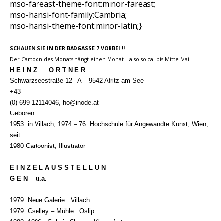
mso-fareast-theme-font:minor-fareast;
mso-hansi-font-family:Cambria;
mso-hansi-theme-font:minor-latin;}
SCHAUEN SIE IN DER BADGASSE 7 VORBEI
!!
Der Cartoon des Monats hängt einen Monat – also so ca. bis Mitte Mai!
H E I N Z
O R T N E R
Schwarzseestraße 12
A – 9542 Afritz am See
+43
(0) 699 12114046, ho@inode.at
Geboren
1953
in Villach, 1974 – 76
Hochschule für Angewandte Kunst, Wien,
seit
1980 Cartoonist, Illustrator
E I N Z E L A U S S T E L L U N
G E N
u.a.
1979
Neue Galerie
Villach
1979
Cselley – Mühle
Oslip