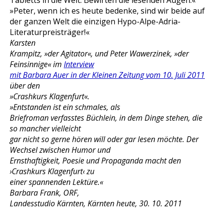
Tabletts in die Welt. Bewirten die lesenden Augen.«
»Peter, wenn ich es heute bedenke, sind wir beide auf
der ganzen Welt die einzigen Hypo-Alpe-Adria-
Literaturpreisträger!«
Karsten
Krampitz, »der Agitator«, und Peter Wawerzinek, »der
Feinsinnige« im
Interview
mit Barbara Auer in der Kleinen Zeitung vom 10. Juli 2011
über den
»Crashkurs Klagenfurt«.
»Entstanden ist ein schmales, als
Briefroman verfasstes Büchlein, in dem Dinge stehen, die
so mancher vielleicht
gar nicht so gerne hören will oder gar lesen möchte. Der
Wechsel zwischen Humor und
Ernsthaftigkeit, Poesie und Propaganda macht den
›Crashkurs Klagenfurt‹ zu
einer spannenden Lektüre.«
Barbara Frank, ORF,
Landesstudio Kärnten, Kärnten heute, 30. 10. 2011