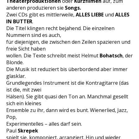
Theaterproduktionen
oder
Kurzfilmen
auf, zum
anderen produzieren sie
Songs.
Zwei CDs gibt es mittlerweile,
ALLES LIEBE
und
ALLES
IN BUTTER
.
Die Titel klingen recht bejahend. Die einzelnen
Nummern sind es auch,
für diejenigen, die zwischen den Zeilen spazieren und
freie Sicht haben
wollen. Die Texte schreibt meist Helmut
Bohatsch
, der
Blonde.
Die Musik ist reduziert bis überbordend aber immer
glasklar.
Grundlegendes Instrument ist die Kontragitarre (das
ist die, mit zwei
Hälsen). Sie gibt quasi den Ton an. Manchmal gesellt
sich ein kleines
Ensemble zu ihr, dann wird es bunt. Wienerlied, Jazz,
Pop,
Experimentelles – alles darf sein.
Paul
Skrepek
spielt sie, komponiert, arrangiert. Hin und wieder