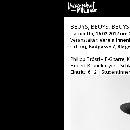
BEUYS, BEUYS, BEUYS 
Datum:
Do, 16.02.2017 um 
Veranstalter:
Verein Innen
Ort:
raj, Badgasse 7, Klag
Philipp Tröstl – E-Gitarre,
Hubert Bründlmayer – Schl
Eintritt: € 12 | StudentInn