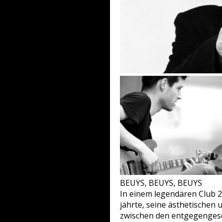
BEUYS, BEUYS, BEUYS
In einem legendären Club 2
jährte, seine ästhetischen 
zwischen den entgegengeset