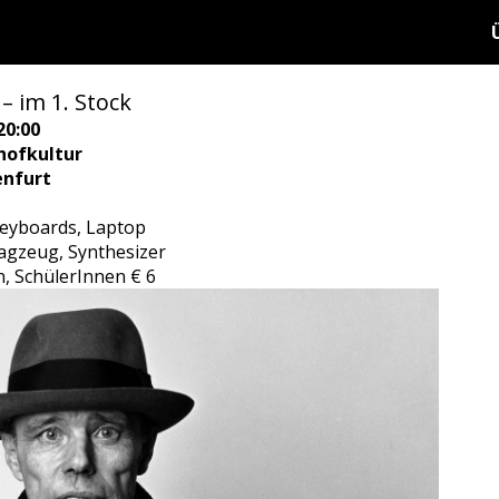
– im 1. Stock
20:00
hofkultur
enfurt
 Keyboards, Laptop
agzeug, Synthesizer
en, SchülerInnen € 6