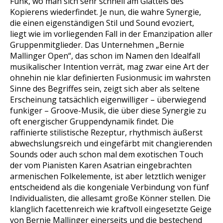
Funk, wo man sich sehr schnell am Glatteis des
Kopierens wiederfindet. Je nun, die wahre Synergie,
die einen eigenständigen Stil und Sound evoziert,
liegt wie im vorliegenden Fall in der Emanzipation aller
Gruppenmitglieder. Das Unternehmen „Bernie
Mallinger Open“, das schon im Namen den Idealfall
musikalischer Intention verrät, mag zwar eine Art der
ohnehin nie klar definierten Fusionmusic im wahrsten
Sinne des Begriffes sein, zeigt sich aber als seltene
Erscheinung tatsächlich eigenwilliger – überwiegend
funkiger – Groove-Musik, die über diese Synergie zu
oft energischer Gruppendynamik findet. Die
raffinierte stilistische Rezeptur, rhythmisch äußerst
abwechslungsreich und eingefärbt mit changierenden
Sounds oder auch schon mal dem exotischen Touch
der vom Pianisten Karen Asatrian eingebrachten
armenischen Folkelemente, ist aber letztlich weniger
entscheidend als die kongeniale Verbindung von fünf
Individualisten, die allesamt große Könner stellen. Die
klanglich facettenreich wie kraftvoll eingesetzte Geige
von Bernie Mallinger einerseits und die bestechend