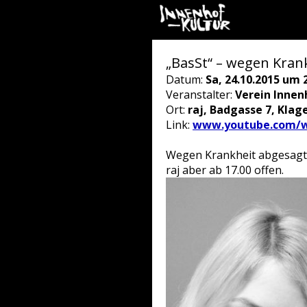
„BasSt“ – wegen Kran
Datum:
Sa, 24.10.2015 um 
Veranstalter:
Verein Innen
Ort:
raj, Badgasse 7, Klag
Link:
www.youtube.com/w
Wegen Krankheit abgesagt 
raj aber ab 17.00 offen.