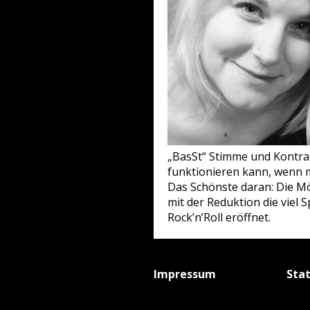
„BasSt“ Stimme und Kontrab
funktionieren kann, wenn 
Das Schönste daran: Die Mö
mit der Reduktion die viel
Rock’n’Roll eröffnet.
Impressum
Sta