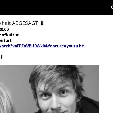
kheit ABGESAGT !!!
20:00
hofkultur
enfurt
atch?v=FPEaVBU0Wx0&feature=youtu.be
!!